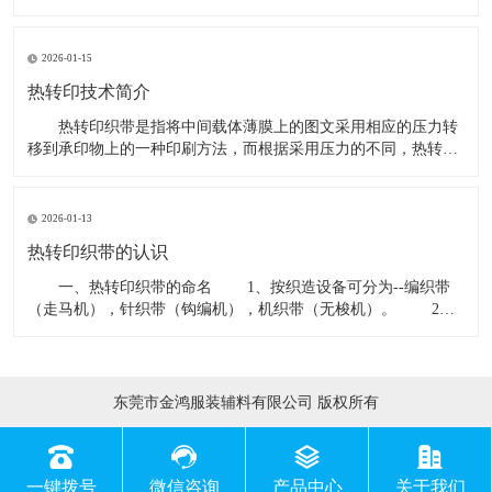
印的转印纸含有胶质，再以高温高压方式将胶质图案印在商品表
面。采用品质优异的进口转印纸及墨水，印出来的这层胶质图案
非常薄，而且透气、不黏、不裂、耐洗不脱落;不同於许多坊间采
2026-01-15
用的国产转印
热转印技术简介
热转印织带是指将中间载体薄膜上的图文采用相应的压力转
移到承印物上的一种印刷方法，而根据采用压力的不同，热转印
织带技术可分为水转印、热转印、气转印、丝网转印、低温转印
等等。其中，热转印是将人像、风景等任意图像使用热转印墨水
(即热升华墨水)打印在彩色喷墨纸(或热升华专用喷墨打印纸)上，
2026-01-13
或普通墨水
热转印织带的认识
一、热转印织带的命名 1、按织造设备可分为--编织带
（走马机），针织带（钩编机），机织带（无梭机）。 2、
按带子伸缩性能分为--刚性带，弹性带。 3、按织带结构可
分为--提花带、平纹带、斜纹带、珠纹带、缎带等。 4、按
带子材料可分为--涤纶带、尼龙带、棉带、丙纶带等。
东莞市金鸿服装辅料有限公司 版权所有
一键拨号
微信咨询
产品中心
关于我们