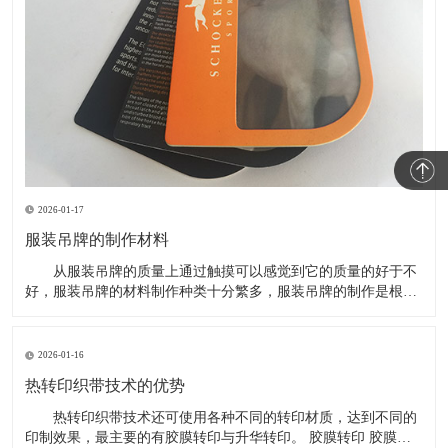
2026-01-17
服装吊牌的制作材料
从服装吊牌的质量上通过触摸可以感觉到它的质量的好于不
好，服装吊牌的材料制作种类十分繁多，服装吊牌的制作是根据
服装的档次经行选择的，不同档次的服装吊牌的质量也会不一
样，一些企业为了建立自己独特的服装品牌，会使用一些经常使
用的材质，那么服装吊牌一般是使用什么材质来制作的，下面为
2026-01-16
大家做了个简单的整理
热转印织带技术的优势
热转印织带技术还可使用各种不同的转印材质，达到不同的
印制效果，最主要的有胶膜转印与升华转印。 胶膜转印 胶膜转