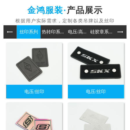
产品展示
丝印系列
热转印系...
电压/高...
硅胶章系...
印刷吊牌
电压/丝印
电压/丝印