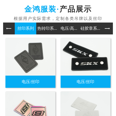
产品展示
丝印系列
热转印系...
电压/高...
硅胶章系...
印刷吊牌
电压/丝印
电压/丝印