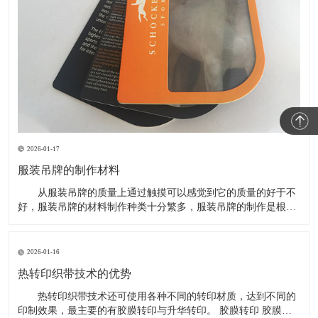
2026-01-17
服装吊牌的制作材料
从服装吊牌的质量上通过触摸可以感觉到它的质量的好于不
好，服装吊牌的材料制作种类十分繁多，服装吊牌的制作是根据
服装的档次经行选择的，不同档次的服装吊牌的质量也会不一
样，一些企业为了建立自己独特的服装品牌，会使用一些经常使
用的材质，那么服装吊牌一般是使用什么材质来制作的，下面为
2026-01-16
大家做了个简单的整理
热转印织带技术的优势
热转印织带技术还可使用各种不同的转印材质，达到不同的
印制效果，最主要的有胶膜转印与升华转印。 胶膜转印 胶膜转