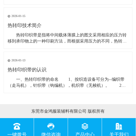
印的转印纸含有胶质，再以高温高压方式将胶质图案印在商品表
面。采用品质优异的进口转印纸及墨水，印出来的这层胶质图案
非常薄，而且透气、不黏、不裂、耐洗不脱落;不同於许多坊间采
2026-01-15
用的国产转印
热转印技术简介
热转印织带是指将中间载体薄膜上的图文采用相应的压力转
移到承印物上的一种印刷方法，而根据采用压力的不同，热转印
织带技术可分为水转印、热转印、气转印、丝网转印、低温转印
等等。其中，热转印是将人像、风景等任意图像使用热转印墨水
(即热升华墨水)打印在彩色喷墨纸(或热升华专用喷墨打印纸)上，
2026-01-13
或普通墨水
热转印织带的认识
一、热转印织带的命名 1、按织造设备可分为--编织带
（走马机），针织带（钩编机），机织带（无梭机）。 2、
按带子伸缩性能分为--刚性带，弹性带。 3、按织带结构可
分为--提花带、平纹带、斜纹带、珠纹带、缎带等。 4、按
带子材料可分为--涤纶带、尼龙带、棉带、丙纶带等。
东莞市金鸿服装辅料有限公司 版权所有
一键拨号
微信咨询
产品中心
关于我们